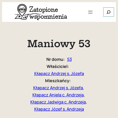
Przejdź
Szukaj
do
treści
Gdy dos
Maniowy 53
Nr domu:
53
Właściciel:
Kłapacz Andrzej s. Józefa
Mieszkańcy:
Kłapacz Andrzej s. Józefa
, 
Kłapacz Aniela c. Andrzeja
, 
Kłapacz Jadwiga c. Andrzeja
, 
Kłapacz Józef s. Andrzeja