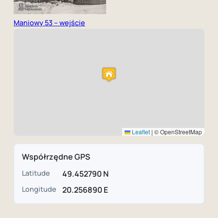
Maniowy 53 – wejście
Leaflet
|
© OpenStreetMap
Współrzędne GPS
Latitude
49.452790 N
Longitude
20.256890 E