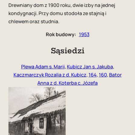
Drewniany dom z 1900 roku, dwie izby na jednej
kondygnacji. Przy domu stodoła ze stajnią i
chlewem oraz studnia.
Rok budowy:
1953
Sąsiedzi
Plewa Adam s. Marii
,
Kubicz Jan s. Jakuba
,
Kaczmarczyk Rozalia z d. Kubicz
,
164
,
160
,
Bator
Anna z d. Koterba c. Józefa