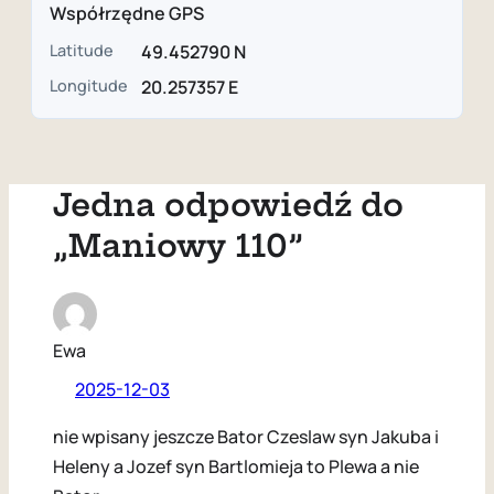
Współrzędne GPS
Latitude
49.452790 N
Longitude
20.257357 E
Jedna odpowiedź do
„Maniowy 110”
Ewa
2025-12-03
nie wpisany jeszcze Bator Czeslaw syn Jakuba i
Heleny a Jozef syn Bartlomieja to Plewa a nie