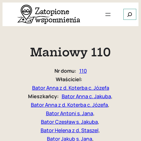
Przejdź
Szukaj
do
treści
Gdy dos
Maniowy 110
Nr domu:
110
Właściciel:
Bator Anna z d. Koterba c. Józefa
Mieszkańcy:
Bator Anna c. Jakuba
, 
Bator Anna z d. Koterba c. Józefa
, 
Bator Antoni s. Jana
, 
Bator Czesław s. Jakuba
, 
Bator Helena z d. Staszel
, 
Bator Jakub s. Jana
, 