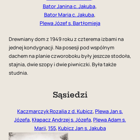
Bator Janina c. Jakuba
, 
Bator Maria c. Jakuba
, 
Plewa Józef s. Bartłomieja
Drewniany dom z 1949 roku z czterema izbami na
jednej kondygnacji. Na posesji pod wspólnym
dachem na planie czworoboku były jeszcze stodoła,
stajnia, dwie szopy i dwie piwniczki. Była także
studnia.
Sąsiedzi
Kaczmarczyk Rozalia z d. Kubicz
,
Plewa Jan s.
Józefa
,
Kłapacz Andrzej s. Józefa
,
Plewa Adam s.
Marii
,
155
,
Kubicz Jan s. Jakuba