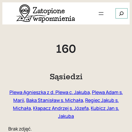
Przejdź
Szukaj
do
treści
Gdy dos
160
Sąsiedzi
Plewa Agnieszka z d. Plewa c. Jakuba
,
Plewa Adam s.
Marii
,
Baka Stanisław s. Michała
,
Regiec Jakub s.
Michała
,
Kłapacz Andrzej s. Józefa
,
Kubicz Jan s.
Jakuba
Brak zdjęć.