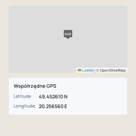
Leaflet
|
© OpenStreetMap
Współrzędne GPS
Latitude
49.452610 N
Longitude
20.256560 E