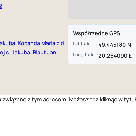
2
Współrzędne GPS
Jakuba
,
Kocańda Maria z d.
Latitude
49.445180 N
ej s. Jakuba
,
Blaut Jan
Longitude
20.264090 E
wiązane z tym adresem. Możesz też kliknąć w tytuł 