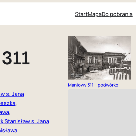
Start
Mapa
Do pobrania
311
Maniowy 311 – podwórko
aw s. Jana
ieszka
, 
ława
, 
k Stanisław s. Jana
nisława