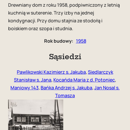
Drewniany dom z roku 1958, podpiwniczony z letnią
kuchnią w suterenie. Trzy izby na jednej
kondygnacji. Przy domu stajnia ze stodołą i
boiskiem oraz szopa i studnia.
Rok budowy:
1958
Sąsiedzi
Pawlikowski Kazimierz s. Jakuba
,
Siedlarczyk
Stanisław s. Jana
,
Kocańda Maria z d. Potoniec
,
Maniowy 143
,
Bańka Andrzej s. Jakuba
,
Jan Nosal s.
Tomasza