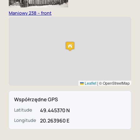
Maniowy 238 – front
Leaflet
|
© OpenStreetMap
Współrzędne GPS
Latitude
49.445370 N
Longitude
20.263960 E