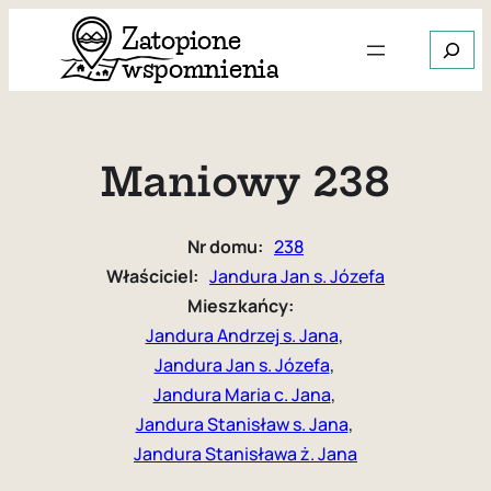
Przejdź
Szukaj
do
treści
Gdy dos
Maniowy 238
Nr domu:
238
Właściciel:
Jandura Jan s. Józefa
Mieszkańcy:
Jandura Andrzej s. Jana
, 
Jandura Jan s. Józefa
, 
Jandura Maria c. Jana
, 
Jandura Stanisław s. Jana
, 
Jandura Stanisława ż. Jana