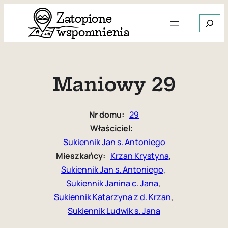
Przejdź
Szukaj
do
treści
Gdy dos
Maniowy 29
Nr domu:
29
Właściciel:
Sukiennik Jan s. Antoniego
Mieszkańcy:
Krzan Krystyna
, 
Sukiennik Jan s. Antoniego
, 
Sukiennik Janina c. Jana
, 
Sukiennik Katarzyna z d. Krzan
, 
Sukiennik Ludwik s. Jana