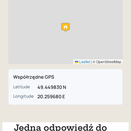
Leaflet
|
© OpenStreetMap
Współrzędne GPS
Latitude
49.449830 N
Longitude
20.259680 E
Jedna odpowiedź do