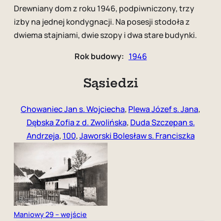
Drewniany dom z roku 1946, podpiwniczony, trzy
izby na jednej kondygnacji. Na posesji stodoła z
dwiema stajniami, dwie szopy i dwa stare budynki.
Rok budowy:
1946
Sąsiedzi
Chowaniec Jan s. Wojciecha
,
Plewa Józef s. Jana
,
Dębska Zofia z d. Zwolińska
,
Duda Szczepan s.
Andrzeja
,
100
,
Jaworski Bolesław s. Franciszka
Maniowy 29 – wejście