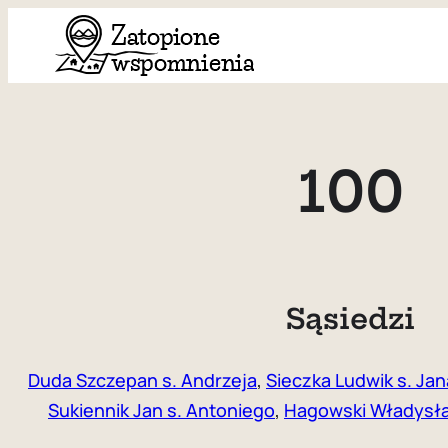
Przejdź
do
treści
100
Sąsiedzi
Duda Szczepan s. Andrzeja
,
Sieczka Ludwik s. Jan
Sukiennik Jan s. Antoniego
,
Hagowski Władysła