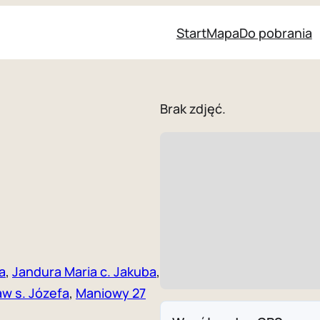
Start
Mapa
Do pobrania
Brak zdjęć.
a
,
Jandura Maria c. Jakuba
,
w s. Józefa
,
Maniowy 27