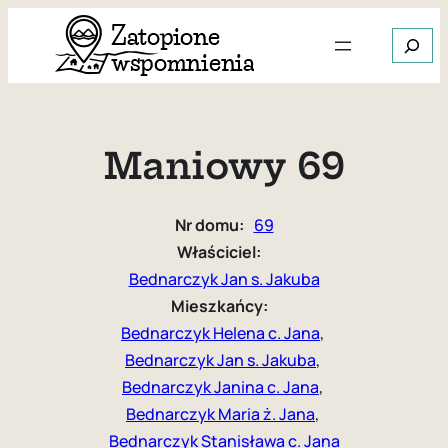
Przejdź
Szukaj
do
treści
Gdy dos
Maniowy 69
Nr domu:
69
Właściciel:
Bednarczyk Jan s. Jakuba
Mieszkańcy:
Bednarczyk Helena c. Jana
, 
Bednarczyk Jan s. Jakuba
, 
Bednarczyk Janina c. Jana
, 
Bednarczyk Maria ż. Jana
, 
Bednarczyk Stanisława c. Jana