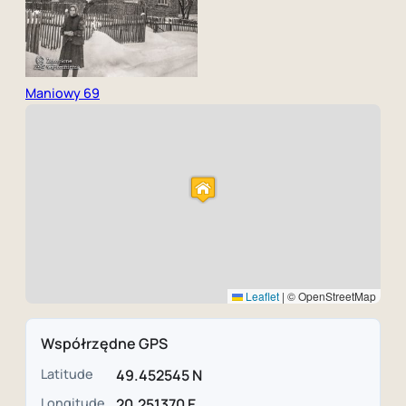
Maniowy 69
Leaflet
|
© OpenStreetMap
Współrzędne GPS
Latitude
49.452545 N
Longitude
20.251370 E