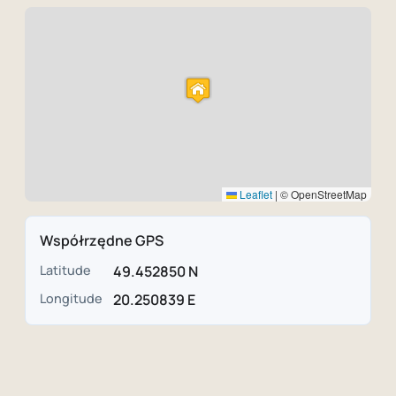
Leaflet
|
© OpenStreetMap
Współrzędne GPS
Latitude
49.452850 N
Longitude
20.250839 E