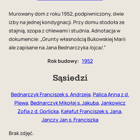
Murowany dom z roku 1952, podpiwniczony, dwie
izby na jednej kondygnacji. Przy domu stodoła ze
stajnią, szopa z chlewami i studnia. Adnotacja w
dokumencie: „Grunty własnością Bukowskiej Marii
ale zapisane na Jana Bednarczyka /ojca/.”
Rok budowy:
1952
Sąsiedzi
Bednarczyk Franciszek s. Andrzeja
,
Palica Anna z d.
Plewa
,
Bednarczyk Mikołaj s. Jakuba
,
Jankowicz
Zofia z d. Gorlicka
,
Kałafut Franciszek s. Jana
,
Janczy Jan s. Franciszka
Brak zdjęć.