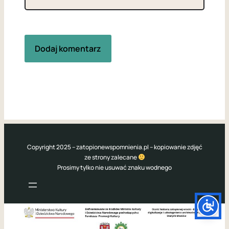
Copyright 2025 – zatopionewspomnienia.pl – kopiowanie zdjęć
ze strony zalecane
Prosimy tylko nie usuwać znaku wodnego