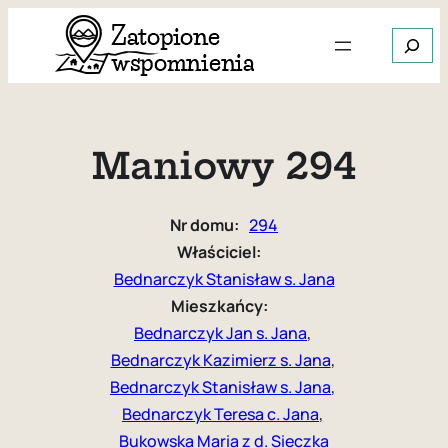
Przejdź
Szukaj
do
treści
Gdy dos
Maniowy 294
Nr domu:
294
Właściciel:
Bednarczyk Stanisław s. Jana
Mieszkańcy:
Bednarczyk Jan s. Jana
, 
Bednarczyk Kazimierz s. Jana
, 
Bednarczyk Stanisław s. Jana
, 
Bednarczyk Teresa c. Jana
, 
Bukowska Maria z d. Sieczka