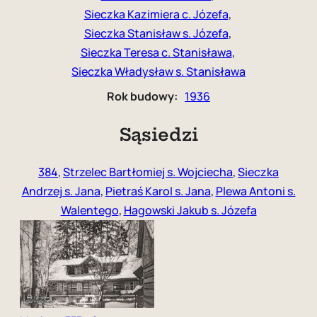
Sieczka Kazimiera c. Józefa
, 
Sieczka Stanisław s. Józefa
, 
Sieczka Teresa c. Stanisława
, 
Sieczka Władysław s. Stanisława
Rok budowy:
1936
Sąsiedzi
384
,
Strzelec Bartłomiej s. Wojciecha
,
Sieczka
Andrzej s. Jana
,
Pietraś Karol s. Jana
,
Plewa Antoni s.
Walentego
,
Hagowski Jakub s. Józefa