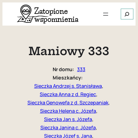
Przejdź
Szukaj
do
treści
Gdy dos
Maniowy 333
Nr domu:
333
Mieszkańcy:
Sieczka Andrzej s. Stanisława
, 
Sieczka Anna z d. Regiec
, 
Sieczka Genowefa z d. Szczepaniak
, 
Sieczka Helena c. Józefa
, 
Sieczka Jan s. Józefa
, 
Sieczka Janina c. Józefa
, 
Sieczka Józef s. Jana
, 