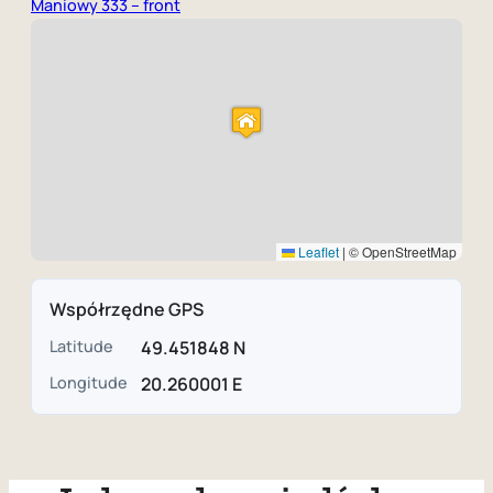
Maniowy 333 – front
Leaflet
|
© OpenStreetMap
Współrzędne GPS
Latitude
49.451848 N
Longitude
20.260001 E