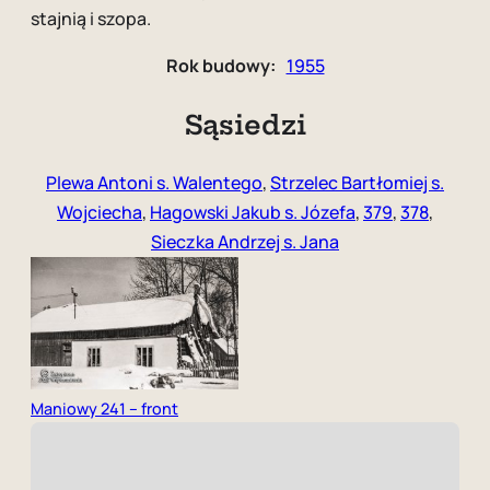
stajnią i szopa.
Rok budowy:
1955
Sąsiedzi
Plewa Antoni s. Walentego
,
Strzelec Bartłomiej s.
Wojciecha
,
Hagowski Jakub s. Józefa
,
379
,
378
,
Sieczka Andrzej s. Jana
Maniowy 241 – front