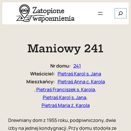
Przejdź
Szukaj
do
treści
Gdy dos
Maniowy 241
Nr domu:
241
Właściciel:
Pietraś Karol s. Jana
Mieszkańcy:
Pietraś Anna c. Karola
, 
Pietraś Franciszek s. Karola
, 
Pietraś Karol s. Jana
, 
Pietraś Maria ż. Karola
Drewniany dom z 1955 roku, podpiwniczony, dwie
izby na jednej kondygnacji. Przy domu stodoła ze