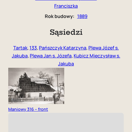
Franciszka
Rok budowy:
1889
Sąsiedzi
Tartak
,
133
,
Pańszczyk Katarzyna
,
Plewa Józef s.
Jakuba
,
Plewa Jan s. Józefa
,
Kubicz Mieczysław s.
Jakuba
Maniowy 316 – front