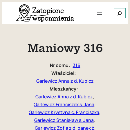
Przejdź
Szukaj
do
treści
Gdy dos
Maniowy 316
Nr domu:
316
Właściciel:
Garlewicz Anna z d. Kubicz
Mieszkańcy:
Garlewicz Anna z d. Kubicz
, 
Garlewicz Franciszek s. Jana
, 
Garlewicz Krystyna c. Franciszka
, 
Garlewicz Stanisław s. Jana
, 
Garlewicz Zofia z d. panek ż.