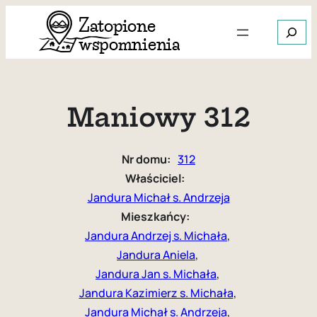
Przejdź
Szukaj
do
treści
Gdy dos
Maniowy 312
Nr domu:
312
Właściciel:
Jandura Michał s. Andrzeja
Mieszkańcy:
Jandura Andrzej s. Michała
, 
Jandura Aniela
, 
Jandura Jan s. Michała
, 
Jandura Kazimierz s. Michała
, 
Jandura Michał s. Andrzeja
, 