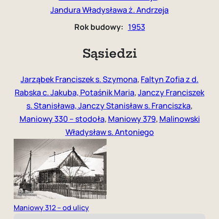
Jandura Władysława ż. Andrzeja
Rok budowy:
1953
Sąsiedzi
Jarząbek Franciszek s. Szymona
,
Faltyn Zofia z d.
Rabska c. Jakuba, Potaśnik Maria
,
Janczy Franciszek
s. Stanisława, Janczy Stanisław s. Franciszka
,
Maniowy 330 – stodoła
,
Maniowy 379
,
Malinowski
Władysław s. Antoniego
Maniowy 312 – od ulicy