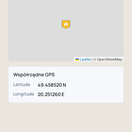
Leaflet
|
© OpenStreetMap
Współrzędne GPS
Latitude
49.458520 N
Longitude
20.251260 E