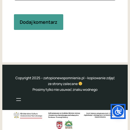
Copyright 2025 – zatopionewspomnienia.pl – kopiowanie zdjęć
ze strony zalecane
Prosimy tylko nie usuwać znaku wodnego