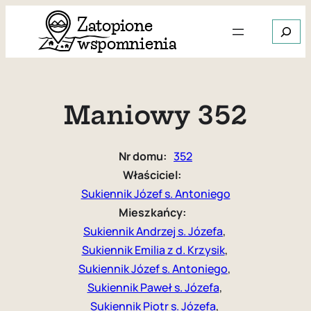
Przejdź
Szukaj
do
treści
Gdy dos
Maniowy 352
Nr domu:
352
Właściciel:
Sukiennik Józef s. Antoniego
Mieszkańcy:
Sukiennik Andrzej s. Józefa
, 
Sukiennik Emilia z d. Krzysik
, 
Sukiennik Józef s. Antoniego
, 
Sukiennik Paweł s. Józefa
, 
Sukiennik Piotr s. Józefa
, 