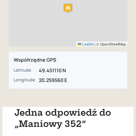
Leaflet
|
© OpenStreetMap
Współrzędne GPS
Latitude
49.451110 N
Longitude
20.259560 E
Jedna odpowiedź do
„Maniowy 352”