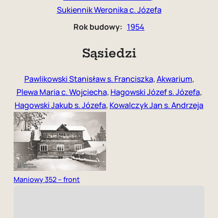
Sukiennik Weronika c. Józefa
Rok budowy:
1954
Sąsiedzi
Pawlikowski Stanisław s. Franciszka
,
Akwarium
,
Plewa Maria c. Wojciecha
,
Hagowski Józef s. Józefa
,
Hagowski Jakub s. Józefa
,
Kowalczyk Jan s. Andrzeja
Maniowy 352 – front