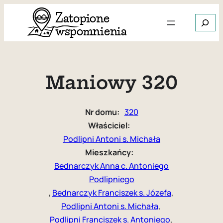
Przejdź
Szukaj
do
treści
Gdy dos
Maniowy 320
Nr domu:
320
Właściciel:
Podlipni Antoni s. Michała
Mieszkańcy:
Bednarczyk Anna c. Antoniego
Podlipniego
, 
Bednarczyk Franciszek s. Józefa
, 
Podlipni Antoni s. Michała
, 
Podlipni Franciszek s. Antoniego
, 