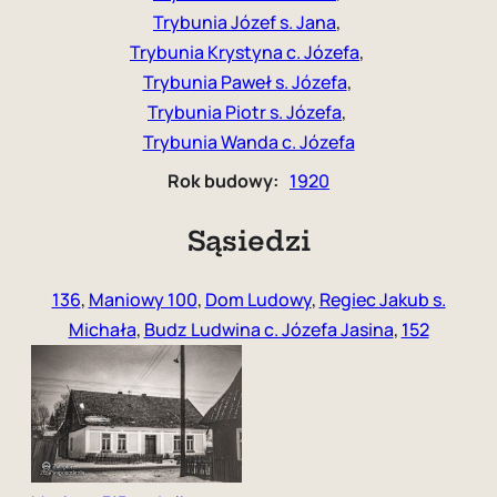
Trybunia Józef s. Jana
, 
Trybunia Krystyna c. Józefa
, 
Trybunia Paweł s. Józefa
, 
Trybunia Piotr s. Józefa
, 
Trybunia Wanda c. Józefa
Rok budowy:
1920
Sąsiedzi
136
,
Maniowy 100
,
Dom Ludowy
,
Regiec Jakub s.
Michała
,
Budz Ludwina c. Józefa Jasina
,
152