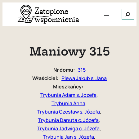
Przejdź
Szukaj
do
treści
Gdy dos
Maniowy 315
Nr domu:
315
Właściciel:
Plewa Jakub s. Jana
Mieszkańcy:
Trybunia Adam s. Józefa
, 
Trybunia Anna
, 
Trybunia Czesław s. Józefa
, 
Trybunia Danuta c. Józefa
, 
Trybunia Jadwiga c. Józefa
, 
Trybunia Jan s. Józefa
, 