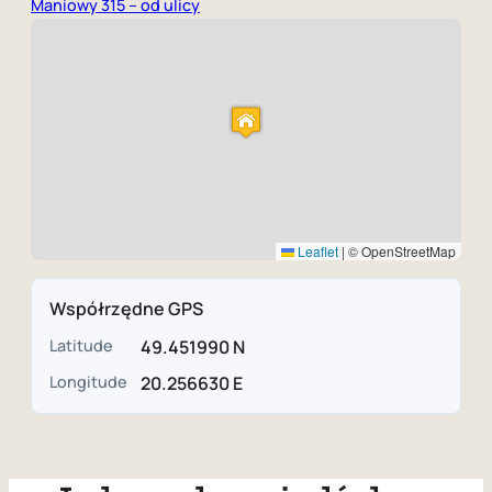
Maniowy 315 – od ulicy
Leaflet
|
© OpenStreetMap
Współrzędne GPS
Latitude
49.451990 N
Longitude
20.256630 E