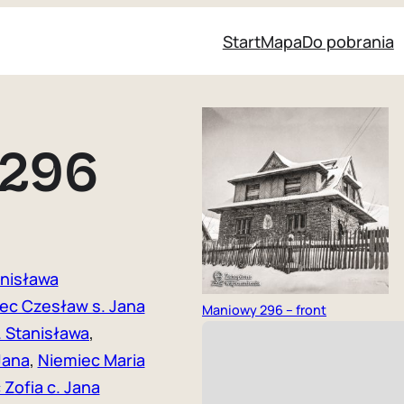
Start
Mapa
Do pobrania
296
anisława
ec Czesław s. Jana
Maniowy 296 – front
. Stanisława
, 
Jana
, 
Niemiec Maria
Zofia c. Jana