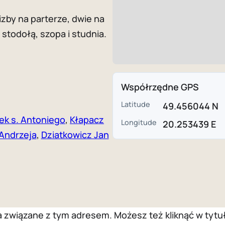
zby na parterze, dwie na
stodołą, szopa i studnia.
Współrzędne GPS
Latitude
49.456044 N
ek s. Antoniego
,
Kłapacz
Longitude
20.253439 E
 Andrzeja
,
Dziatkowicz Jan
wiązane z tym adresem. Możesz też kliknąć w tytuł 