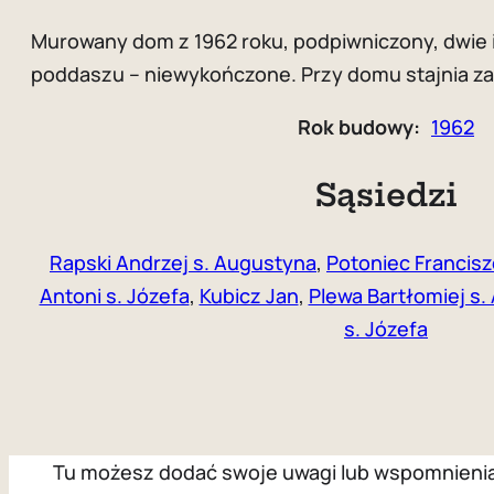
Murowany dom z 1962 roku, podpiwniczony, dwie i
poddaszu – niewykończone. Przy domu stajnia za 
Rok budowy:
1962
Sąsiedzi
Rapski Andrzej s. Augustyna
,
Potoniec Francisz
Antoni s. Józefa
,
Kubicz Jan
,
Plewa Bartłomiej s.
s. Józefa
Tu możesz dodać swoje uwagi lub wspomnienia z