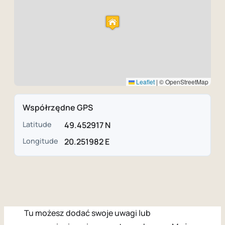
Leaflet
|
© OpenStreetMap
Współrzędne GPS
Latitude
49.452917 N
Longitude
20.251982 E
Tu możesz dodać swoje uwagi lub