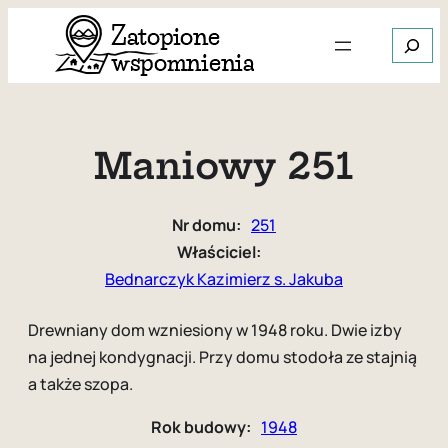
Przejdź
Szukaj
do
treści
Gdy dos
Maniowy 251
Nr domu:
251
Właściciel:
Bednarczyk Kazimierz s. Jakuba
Drewniany dom wzniesiony w 1948 roku. Dwie izby
na jednej kondygnacji. Przy domu stodoła ze stajnią
a także szopa.
Rok budowy:
1948