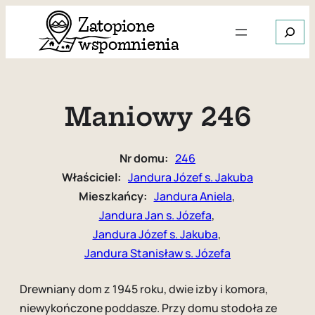
Przejdź
Szukaj
do
treści
Gdy dos
Maniowy 246
Nr domu:
246
Właściciel:
Jandura Józef s. Jakuba
Mieszkańcy:
Jandura Aniela
, 
Jandura Jan s. Józefa
, 
Jandura Józef s. Jakuba
, 
Jandura Stanisław s. Józefa
Drewniany dom z 1945 roku, dwie izby i komora,
niewykończone poddasze. Przy domu stodoła ze