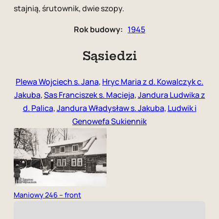
stajnią, śrutownik, dwie szopy.
Rok budowy:
1945
Sąsiedzi
Plewa Wojciech s. Jana
,
Hryc Maria z d. Kowalczyk c.
Jakuba
,
Sas Franciszek s. Macieja
,
Jandura Ludwika z
d. Palica
,
Jandura Władysław s. Jakuba
,
Ludwik i
Genowefa Sukiennik
Maniowy 246 – front