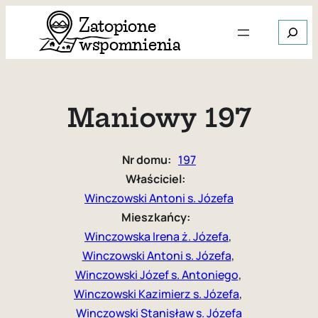
Przejdź
Szukaj
do
treści
Gdy dos
Maniowy 197
Nr domu:
197
Właściciel:
Winczowski Antoni s. Józefa
Mieszkańcy:
Winczowska Irena ż. Józefa
, 
Winczowski Antoni s. Józefa
, 
Winczowski Józef s. Antoniego
, 
Winczowski Kazimierz s. Józefa
, 
Winczowski Stanisław s. Józefa