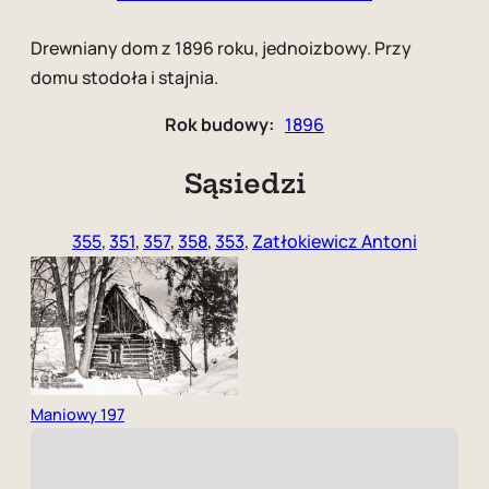
Drewniany dom z 1896 roku, jednoizbowy. Przy
domu stodoła i stajnia.
Rok budowy:
1896
Sąsiedzi
355
,
351
,
357
,
358
,
353
,
Zatłokiewicz Antoni
Maniowy 197