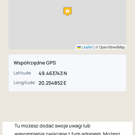
Leaflet
|
© OpenStreetMap
Współrzędne GPS
Latitude
49.463743 N
Longitude
20.254852 E
Tu możesz dodać swoje uwagi lub
wspomnienia związane z tym adresem. Możesz