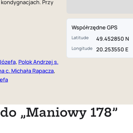
h kondygnacjach. Przy
Współrzędne GPS
Latitude
49.452850 N
Longitude
20.253550 E
Józefa
,
Polok Andrzej s.
na c. Michała Rapacza
,
zefa
do „Maniowy 178”