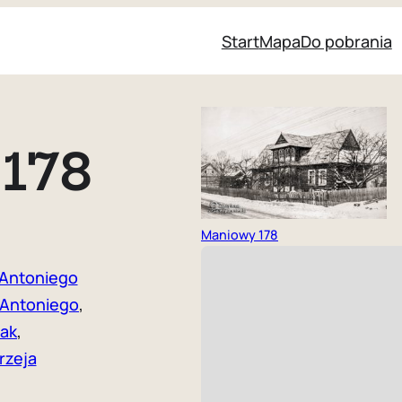
Start
Mapa
Do pobrania
178
Maniowy 178
 Antoniego
. Antoniego
, 
iak
, 
rzeja