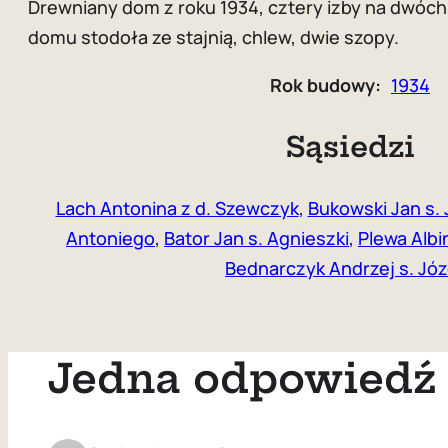
Drewniany dom z roku 1934, cztery izby na dwóc
domu stodoła ze stajnią, chlew, dwie szopy.
Rok budowy:
1934
Sąsiedzi
Lach Antonina z d. Szewczyk
,
Bukowski Jan s. 
Antoniego
,
Bator Jan s. Agnieszki
,
Plewa Albi
Bednarczyk Andrzej s. Jó
Jedna odpowiedź 