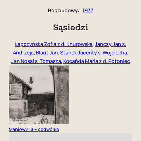
Rok budowy:
1937
Sąsiedzi
Łapczyńska Zofia z d. Knurowska
,
Janczy Jan s.
Andrzeja
,
Blaut Jan
,
Stanek Jacenty s. Wojciecha
,
Jan Nosal s. Tomasza
,
Kocańda Maria z d. Potoniec
Maniowy 1a – podwórko