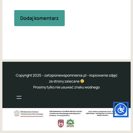
Copyright 2025 – zatopionewspomnienia.pl – kopiowanie zdjęć
ze strony zalecane
Prosimy tylko nie usuwać znaku wodnego