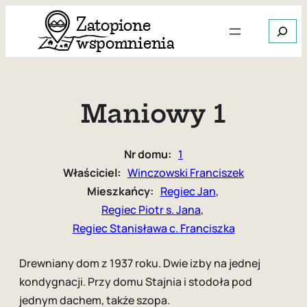
Przejdź
Szukaj
do
treści
Gdy dos
Maniowy 1
Nr domu:
1
Właściciel:
Winczowski Franciszek
Mieszkańcy:
Regiec Jan
, 
Regiec Piotr s. Jana
, 
Regiec Stanisława c. Franciszka
Drewniany dom z 1937 roku. Dwie izby na jednej
kondygnacji. Przy domu Stajnia i stodoła pod
jednym dachem, także szopa.