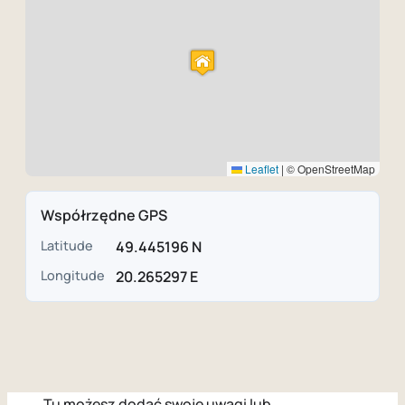
Leaflet
|
© OpenStreetMap
Współrzędne GPS
Latitude
49.445196 N
Longitude
20.265297 E
Tu możesz dodać swoje uwagi lub