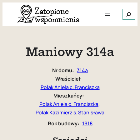
Przejdź
Szukaj
do
treści
Gdy dos
Maniowy 314a
Nr domu:
314a
Właściciel:
Polak Aniela c. Franciszka
Mieszkańcy:
Polak Aniela c. Franciszka
, 
Polak Kazimierz s. Stanisława
Rok budowy:
1918