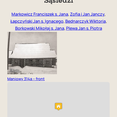
Sąsiedzi
Markowicz Franciszek s. Jana
,
Zofia i Jan Janczy
,
Łapczyński Jan s. Ignacego
,
Bednarczyk Wiktoria
,
Borkowski Mikołaj s. Jana
,
Plewa Jan s. Piotra
Maniowy 314a – front