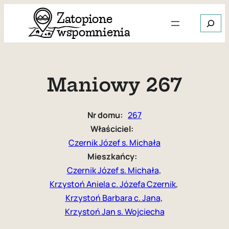
Przejdź
Szukaj
do
treści
Gdy dos
Maniowy 267
Nr domu:
267
Właściciel:
Czernik Józef s. Michała
Mieszkańcy:
Czernik Józef s. Michała
, 
Krzystoń Aniela c. Józefa Czernik
, 
Krzystoń Barbara c. Jana
, 
Krzystoń Jan s. Wojciecha