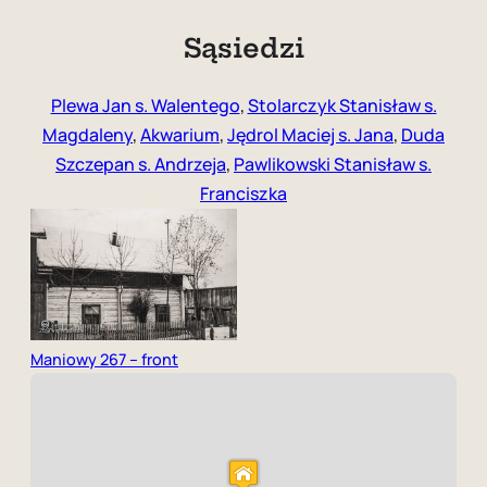
Sąsiedzi
Plewa Jan s. Walentego
,
Stolarczyk Stanisław s.
Magdaleny
,
Akwarium
,
Jędrol Maciej s. Jana
,
Duda
Szczepan s. Andrzeja
,
Pawlikowski Stanisław s.
Franciszka
Maniowy 267 – front