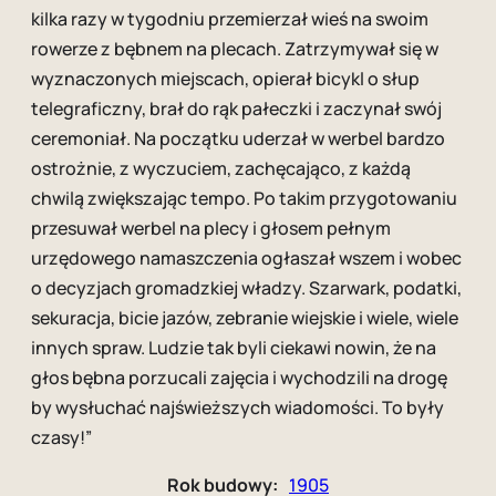
kilka razy w tygodniu przemierzał wieś na swoim
rowerze z bębnem na plecach. Zatrzymywał się w
wyznaczonych miejscach, opierał bicykl o słup
telegraficzny, brał do rąk pałeczki i zaczynał swój
ceremoniał. Na początku uderzał w werbel bardzo
ostrożnie, z wyczuciem, zachęcająco, z każdą
chwilą zwiększając tempo. Po takim przygotowaniu
przesuwał werbel na plecy i głosem pełnym
urzędowego namaszczenia ogłaszał wszem i wobec
o decyzjach gromadzkiej władzy. Szarwark, podatki,
sekuracja, bicie jazów, zebranie wiejskie i wiele, wiele
innych spraw. Ludzie tak byli ciekawi nowin, że na
głos bębna porzucali zajęcia i wychodzili na drogę
by wysłuchać najświeższych wiadomości. To były
czasy!”
Rok budowy:
1905