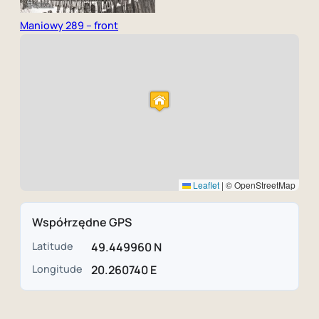
Maniowy 289 – front
Leaflet
|
© OpenStreetMap
Współrzędne GPS
Latitude
49.449960 N
Longitude
20.260740 E