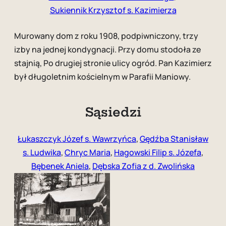
Sukiennik Krzysztof s. Kazimierza
Murowany dom z roku 1908, podpiwniczony, trzy
izby na jednej kondygnacji. Przy domu stodoła ze
stajnią, Po drugiej stronie ulicy ogród. Pan Kazimierz
był długoletnim kościelnym w Parafii Maniowy.
Sąsiedzi
Łukaszczyk Józef s. Wawrzyńca
,
Gędźba Stanisław
s. Ludwika
,
Chryc Maria
,
Hagowski Filip s. Józefa
,
Bębenek Aniela
,
Dębska Zofia z d. Zwolińska