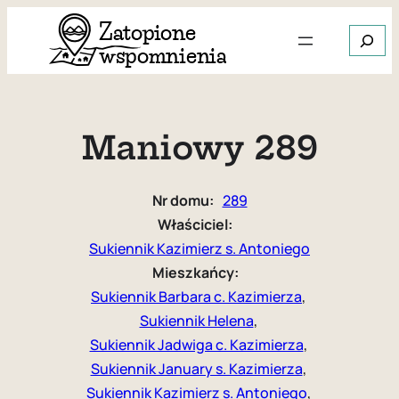
Przejdź
Szukaj
do
treści
Gdy dos
Maniowy 289
Nr domu:
289
Właściciel:
Sukiennik Kazimierz s. Antoniego
Mieszkańcy:
Sukiennik Barbara c. Kazimierza
, 
Sukiennik Helena
, 
Sukiennik Jadwiga c. Kazimierza
, 
Sukiennik January s. Kazimierza
, 
Sukiennik Kazimierz s. Antoniego
, 