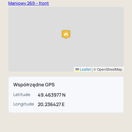
Maniowy 269 – front
Leaflet
|
© OpenStreetMap
Współrzędne GPS
Latitude
49.463977 N
Longitude
20.236427 E