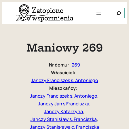
Przejdź
Szukaj
do
treści
Gdy dos
Maniowy 269
Nr domu:
269
Właściciel:
Janczy Franciszek s. Antoniego
Mieszkańcy:
Janczy Franciszek s. Antoniego
, 
Janczy Jan s Franciszka
, 
Janczy Katarzyna
, 
Janczy Stanisław s. Franciszka
, 
Janczy Stanisława c. Franciszka