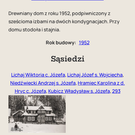
Drewniany dom z roku 1952, podpiwniczony z
sześcioma izbami na dwóch kondygnacjach. Przy
domu stodoła i stajnia.
Rok budowy:
1952
Sąsiedzi
Lichaj Wiktoria c. Józefa
,
Lichaj Józef s. Wojciecha
,
Niedźwiecki Andrzej s. Józefa
,
Hramiec Karolina z d.
Hryc c. Józefa
,
Kubicz Władysław s. Józefa
,
293