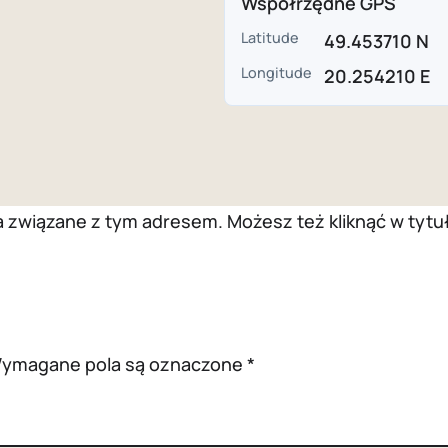
Współrzędne GPS
Latitude
49.453710 N
Longitude
20.254210 E
wiązane z tym adresem. Możesz też kliknąć w tytuł 
ymagane pola są oznaczone
*