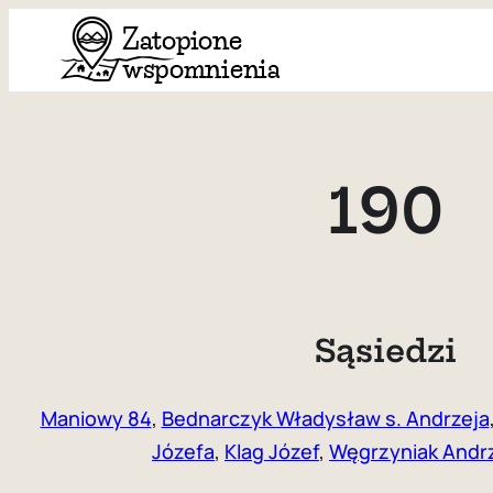
Przejdź
do
treści
190
Sąsiedzi
Maniowy 84
,
Bednarczyk Władysław s. Andrzeja
Józefa
,
Klag Józef
,
Węgrzyniak Andrz