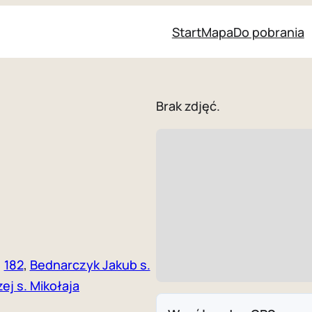
Start
Mapa
Do pobrania
Brak zdjęć.
,
182
,
Bednarczyk Jakub s.
ej s. Mikołaja