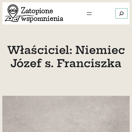
Przejdź
Szukaj
do
treści
Gdy dos
Właściciel:
Niemiec
Józef s. Franciszka