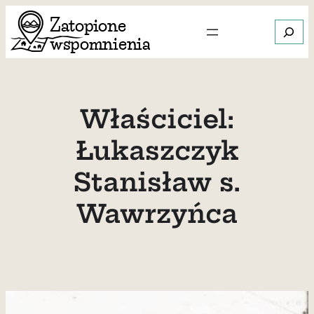
Przejdź
Szukaj
do
treści
Gdy dos
Właściciel:
Łukaszczyk
Stanisław s.
Wawrzyńca