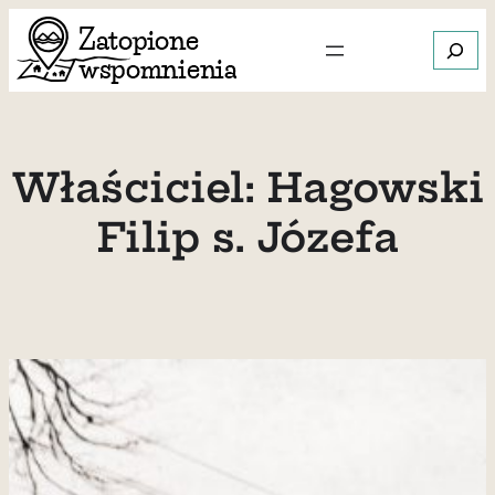
Przejdź
Szukaj
do
treści
Gdy dos
Właściciel:
Hagowski
Filip s. Józefa