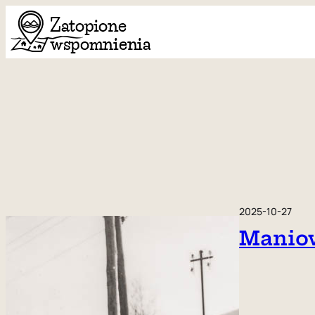
Przejdź
do
treści
2025-10-27
Manio