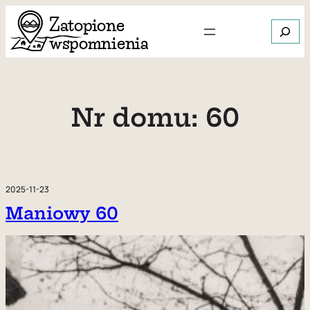
Przejdź
Szukaj
do
treści
Gdy dos
Nr domu:
60
2025-11-23
Maniowy 60