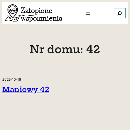
Przejdź
Szukaj
do
treści
Gdy dos
Nr domu:
42
2025-10-16
Maniowy 42