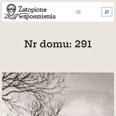
Przejdź
Szukaj
do
treści
Gdy dos
Nr domu:
291