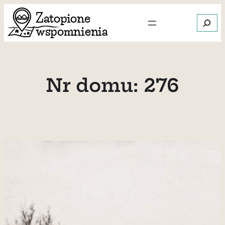
Przejdź
Szukaj
do
treści
Gdy dos
Nr domu:
276