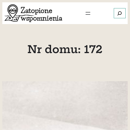
Przejdź
Szukaj
do
treści
Gdy dos
Nr domu:
172