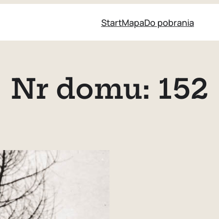
Start
Mapa
Do pobrania
Nr domu:
152