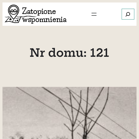
Przejdź
Szukaj
do
treści
Gdy dos
Nr domu:
121