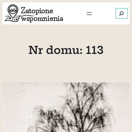
Przejdź
Szukaj
do
treści
Gdy dos
Nr domu:
113