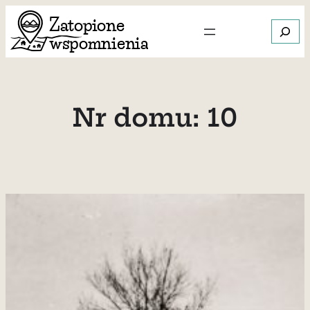
Przejdź
Szukaj
do
treści
Gdy dos
Nr domu:
10