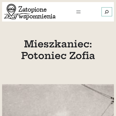
Przejdź
Szukaj
do
treści
Gdy dos
Mieszkaniec:
Potoniec Zofia